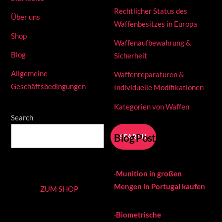
Rechtlicher Status des
Über uns
Waffenbesitzes in Europa
Shop
Waffenaufbewahrung &
Blog
Sicherheit
Allgemeine
Waffenreparaturen &
Geschäftsbedingungen
Individuelle Modifikationen
Kategorien von Waffen
Search
Blog Posts
SEARCH
·
Munition in großen
Mengen in Portugal kaufen
ZUM SHOP
·
Biometrische