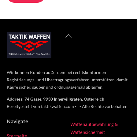
1
1
250 €.
050 €.
Back
To
Top
Wir können Kunden außerdem bei rechtskonformen
Registrierungs- und Übertragungsverfahren unterstützen, damit
Käufe sicher, sauber und ordnungsgemäß ablaufen.
Address: 74 Gasse, 9930 Innervillgraten, Österreich
Bereitgestellt von taktikwaffen.com - | - Alle Rechte vorbehalten
Navigate
Waffenaufbewahrung &
Waffensicherheit
Startseite