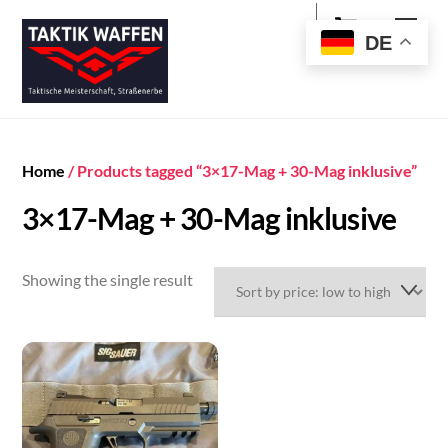
Cart
Skip
Men
to
DE
content
Home
/ Products tagged “3×17-Mag + 30-Mag inklusive”
3×17-Mag + 30-Mag inklusive
Showing the single result