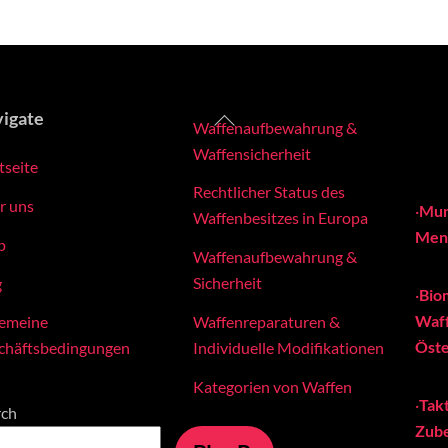
Back
igate
Waffenaufbewahrung &
To
Waffensicherheit
tseite
Top
Rechtlicher Status des
r uns
·
Mun
Waffenbesitzes in Europa
Meng
p
Waffenaufbewahrung &
Sicherheit
g
·
Bio
Waff
Waffenreparaturen &
gemeine
Öste
Individuelle Modifikationen
chäftsbedingungen
Kategorien von Waffen
·
Tak
rch
Zube