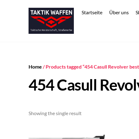
Skip
to
Startseite
Über uns
S
content
Home
/ Products tagged “454 Casull Revolver best
454 Casull Revol
Showing the single result