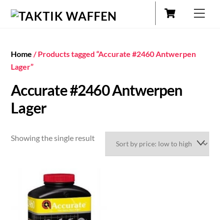
Cart
Skip
Men
to
content
Home
/ Products tagged “Accurate #2460 Antwerpen
Lager”
Accurate #2460 Antwerpen
Lager
Showing the single result