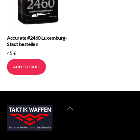
Accurate #2460 Luxemburg-
Stadt bestellen
45
€
ADD TO CART
Back
To
Top