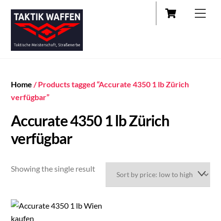
Cart
Skip
Men
to
content
Home
/ Products tagged “Accurate 4350 1 lb Zürich
verfügbar”
Accurate 4350 1 lb Zürich
verfügbar
Showing the single result