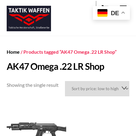
Cart
Skip
Men
to
DE
content
Home
/ Products tagged “AK47 Omega .22 LR Shop”
AK47 Omega .22 LR Shop
Showing the single result