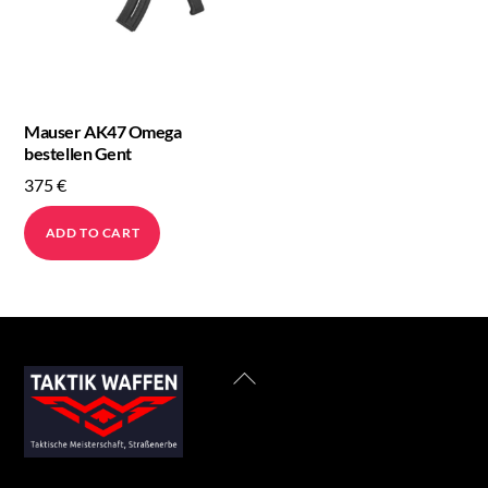
Mauser AK47 Omega
bestellen Gent
375
€
ADD TO CART
Back
To
Top