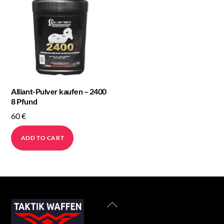
Alliant-Pulver kaufen – 2400
8 Pfund
60
€
ADD TO CART
Back
To