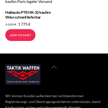
Halbauto PTR HK-32 kaufen
Wien schnell lieferbar
Original
Current
1 775
€
2 150
€
price
price
ADD TO CART
was:
is:
2
1
150 €.
775 €.
Back
To
Top
Wir können Kunden außerdem bei rechtskonformen
Registrierungs- und Übertragungsverfahren unterstützen, damit
Käufe sicher, sauber und ordnungsgemäß ablaufen.