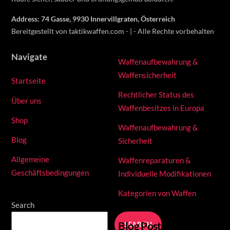
Address: 74 Gasse, 9930 Innervillgraten, Österreich
Bereitgestellt von taktikwaffen.com - | - Alle Rechte vorbehalten
Navigate
Waffenaufbewahrung &
Waffensicherheit
Startseite
Rechtlicher Status des
Über uns
Waffenbesitzes in Europa
Shop
Waffenaufbewahrung &
Blog
Sicherheit
Allgemeine
Waffenreparaturen &
Geschäftsbedingungen
Individuelle Modifikationen
Kategorien von Waffen
Search
Blog Posts
SEARCH