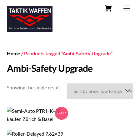
Cart
Skip
Men
to
content
Home
/ Products tagged “Ambi-Safety Upgrade”
Ambi-Safety Upgrade
Showing the single result
SALE!