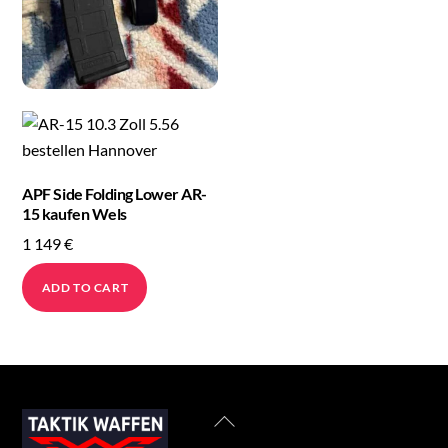
APF Side Folding Lower AR-
15 kaufen Wels
1 149
€
ADD TO CART
Back
To