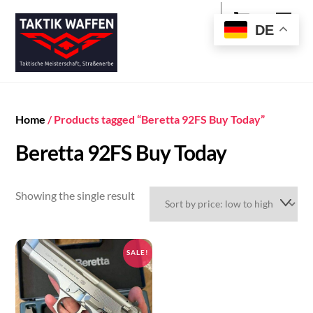
Cart
Skip
Men
to
DE
content
Home
/ Products tagged “Beretta 92FS Buy Today”
Beretta 92FS Buy Today
Showing the single result
SALE!