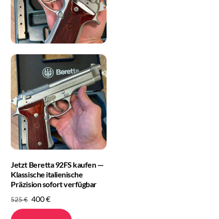
Jetzt Beretta 92FS kaufen —
Klassische italienische
Präzision sofort verfügbar
Original
Current
400
€
525
€
price
price