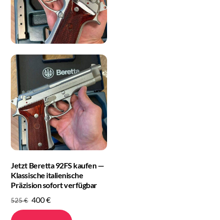
Jetzt Beretta 92FS kaufen —
Klassische italienische
Präzision sofort verfügbar
Original
Current
400
€
525
€
price
price