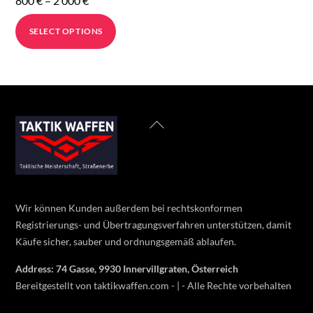
800
€
–
2 000
€
range:
This
SELECT OPTIONS
800 €
product
through
has
2
multiple
000 €
variants.
The
Back
options
To
may
Top
be
chosen
on
Wir können Kunden außerdem bei rechtskonformen
the
Registrierungs- und Übertragungsverfahren unterstützen, damit
product
Käufe sicher, sauber und ordnungsgemäß ablaufen.
page
Address: 74 Gasse, 9930 Innervillgraten, Österreich
Bereitgestellt von taktikwaffen.com - | - Alle Rechte vorbehalten