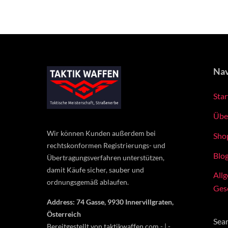
Nav
Star
Übe
Wir können Kunden außerdem bei
Sho
rechtskonformen Registrierungs- und
Blo
Übertragungsverfahren unterstützen,
damit Käufe sicher, sauber und
All
ordnungsgemäß ablaufen.
Ges
Address: 74 Gasse, 9930 Innervillgraten,
Österreich
Sea
Bereitgestellt von taktikwaffen.com - | -