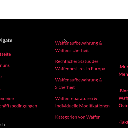
Back
igate
Waffenaufbewahrung &
To
Waffensicherheit
tseite
Top
Rechtlicher Status des
r uns
·
Mun
Waffenbesitzes in Europa
Meng
p
Waffenaufbewahrung &
Sicherheit
g
·
Bio
Waff
Waffenreparaturen &
gemeine
Öste
Individuelle Modifikationen
chäftsbedingungen
Kategorien von Waffen
·
Tak
rch