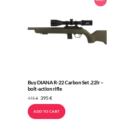
Buy DIANA R-22 Carbon Set .22lr –
bolt-action rifle
Original
Current
395
€
475
€
price
price
ADD TO CART
was:
is:
475 €.
395 €.