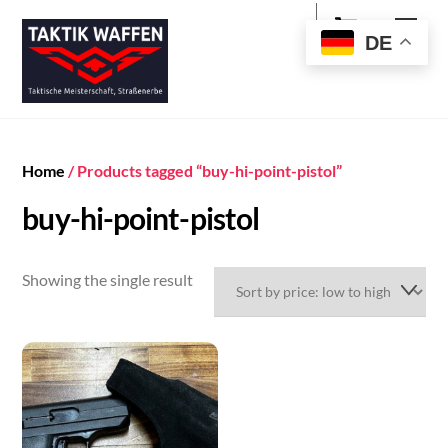
Cart
Skip
Men
to
DE
content
Home
/ Products tagged “buy-hi-point-pistol”
buy-hi-point-pistol
Showing the single result