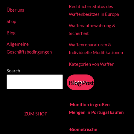
Rechtlicher Status des
Über uns
Waffenbesitzes in Europa
Shop
Waffenaufbewahrung &
Blog
Sicherheit
Allgemeine
Waffenreparaturen &
Geschäftsbedingungen
Individuelle Modifikationen
Kategorien von Waffen
Search
Blog Posts
SEARCH
·
Munition in großen
Mengen in Portugal kaufen
ZUM SHOP
·
Biometrische