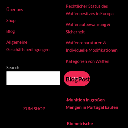
Rechtlicher Status des
Über uns
Waffenbesitzes in Europa
Shop
Waffenaufbewahrung &
Blog
Sicherheit
Allgemeine
Waffenreparaturen &
Geschäftsbedingungen
Individuelle Modifikationen
Kategorien von Waffen
Search
Blog Posts
SEARCH
·
Munition in großen
Mengen in Portugal kaufen
ZUM SHOP
·
Biometrische