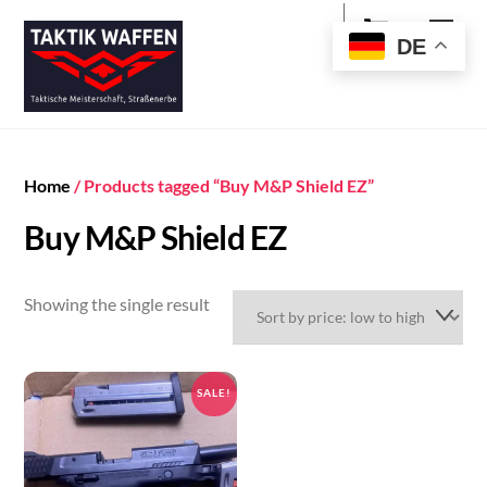
Cart
Skip
Men
to
DE
content
Home
/ Products tagged “Buy M&P Shield EZ”
Buy M&P Shield EZ
Showing the single result
SALE!