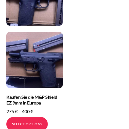
Kaufen Sie die M&P Shield
EZ 9mm in Europa
Price
275
€
–
400
€
range:
This
SELECT OPTIONS
275 €
product