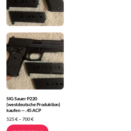
SIG Sauer P220
(westdeutsche Produktion)
kaufen — .45 ACP
Price
525
€
–
700
€
range:
This