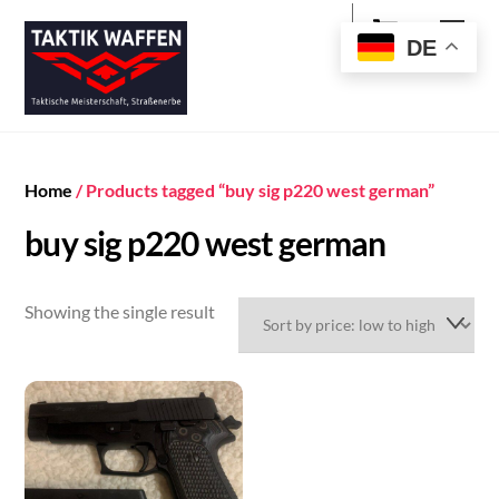
Cart
Skip
Men
to
DE
content
Home
/ Products tagged “buy sig p220 west german”
buy sig p220 west german
Showing the single result