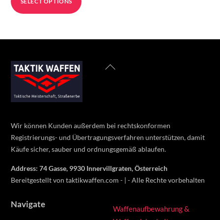
SELECT OPTIONS
525 €
product
through
has
700 €
multiple
variants.
The
Back
options
To
may
Top
be
chosen
on
Wir können Kunden außerdem bei rechtskonformen
the
Registrierungs- und Übertragungsverfahren unterstützen, damit
product
Käufe sicher, sauber und ordnungsgemäß ablaufen.
page
Address: 74 Gasse, 9930 Innervillgraten, Österreich
Bereitgestellt von taktikwaffen.com - | - Alle Rechte vorbehalten
Navigate
Waffenaufbewahrung &