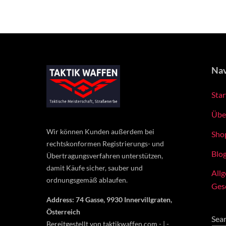
variants.
The
options
may
be
Nav
chosen
on
Star
the
product
Übe
page
Wir können Kunden außerdem bei
Sho
rechtskonformen Registrierungs- und
Blo
Übertragungsverfahren unterstützen,
damit Käufe sicher, sauber und
All
ordnungsgemäß ablaufen.
Ges
Address: 74 Gasse, 9930 Innervillgraten,
Österreich
Sea
Bereitgestellt von taktikwaffen.com - | -