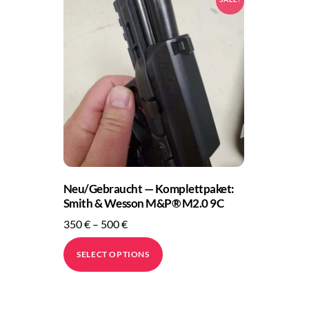
Neu/Gebraucht — Komplettpaket:
Smith & Wesson M&P® M2.0 9C
Price
350
€
–
500
€
range:
This
SELECT OPTIONS
350 €
product
through
has
500 €
multiple