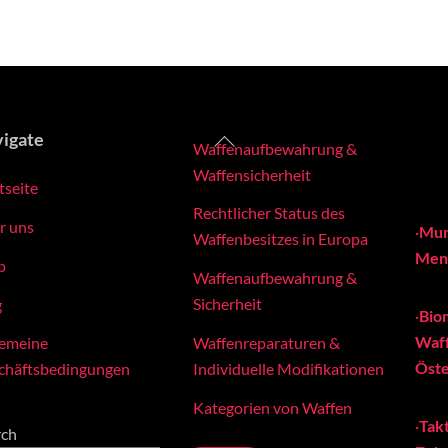
Back
igate
Waffenaufbewahrung &
To
Waffensicherheit
tseite
Top
Rechtlicher Status des
r uns
·
Mun
Waffenbesitzes in Europa
Meng
p
Waffenaufbewahrung &
Sicherheit
g
·
Bio
Waff
Waffenreparaturen &
gemeine
Öste
Individuelle Modifikationen
chäftsbedingungen
Kategorien von Waffen
·
Tak
rch