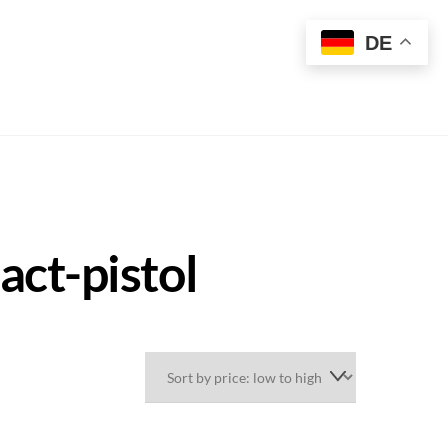
t
DE
ct-pistol