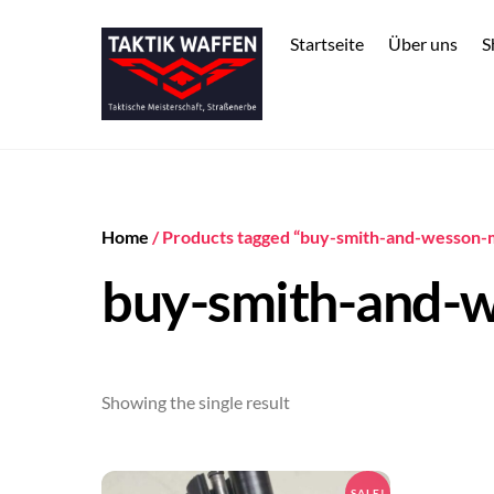
Skip
to
Startseite
Über uns
S
content
Home
/ Products tagged “buy-smith-and-wesson-
buy-smith-and-w
Showing the single result
SALE!