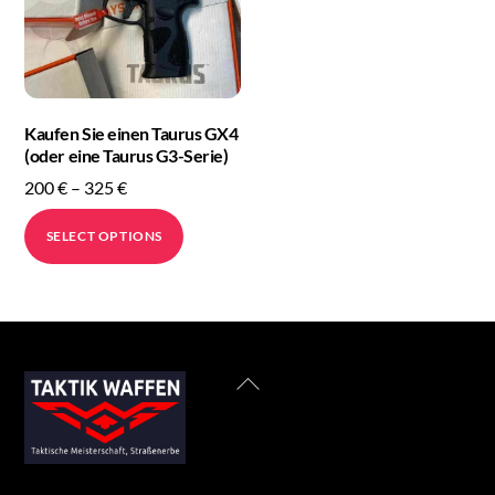
Kaufen Sie einen Taurus GX4
(oder eine Taurus G3-Serie)
Price
200
€
–
325
€
range:
This
SELECT OPTIONS
200 €
product
through
has
325 €
multiple
variants.
The
Back
options
To
may
Top
be
chosen