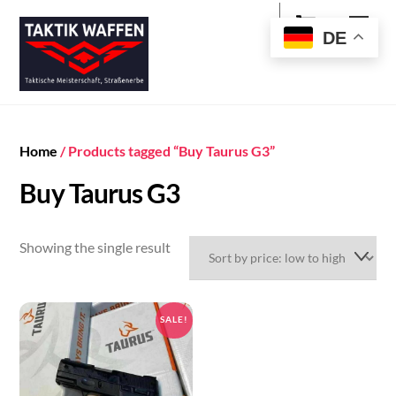
Cart
Skip
Men
to
DE
content
Home
/ Products tagged “Buy Taurus G3”
Buy Taurus G3
Showing the single result
SALE!