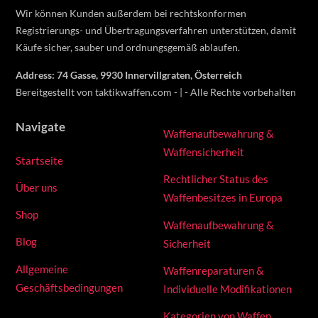
on
Wir können Kunden außerdem bei rechtskonformen
the
Registrierungs- und Übertragungsverfahren unterstützen, damit
product
Käufe sicher, sauber und ordnungsgemäß ablaufen.
page
Address: 74 Gasse, 9930 Innervillgraten, Österreich
Bereitgestellt von taktikwaffen.com - | - Alle Rechte vorbehalten
Navigate
Waffenaufbewahrung &
Waffensicherheit
Startseite
Rechtlicher Status des
Über uns
Waffenbesitzes in Europa
Shop
Waffenaufbewahrung &
Blog
Sicherheit
Allgemeine
Waffenreparaturen &
Geschäftsbedingungen
Individuelle Modifikationen
Kategorien von Waffen