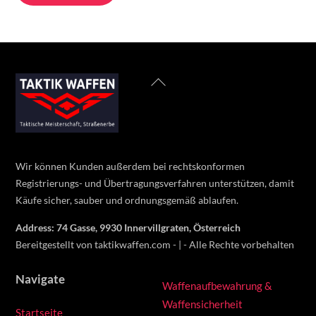
through
has
650 €
multiple
variants.
The
Back
options
To
may
Top
be
chosen
on
Wir können Kunden außerdem bei rechtskonformen
the
Registrierungs- und Übertragungsverfahren unterstützen, damit
product
Käufe sicher, sauber und ordnungsgemäß ablaufen.
page
Address: 74 Gasse, 9930 Innervillgraten, Österreich
Bereitgestellt von taktikwaffen.com - | - Alle Rechte vorbehalten
Navigate
Waffenaufbewahrung &
Waffensicherheit
Startseite