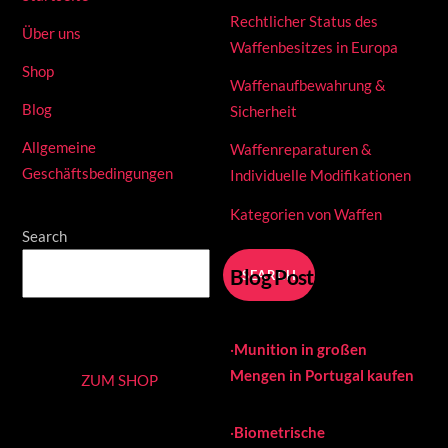
Rechtlicher Status des
Über uns
Waffenbesitzes in Europa
Shop
Waffenaufbewahrung &
Blog
Sicherheit
Allgemeine
Waffenreparaturen &
Geschäftsbedingungen
Individuelle Modifikationen
Kategorien von Waffen
Search
Blog Posts
SEARCH
·
Munition in großen
Mengen in Portugal kaufen
ZUM SHOP
·
Biometrische