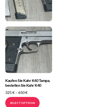
Kaufen Sie Kahr K40 Tampa,
bestellen Sie Kahr K40
Price
325
€
–
650
€
range:
This
SELECT OPTIONS
325 €
product