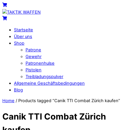
Skip
Menu
Cart
to
content
Cart
Startseite
Über uns
Shop
Patrone
Gewehr
Patronenhulse
Pistolen
Treibladungspulver
Allgemeine Geschäftsbedingungen
Blog
Close
Close
Home
/ Products tagged “Canik TTI Combat Zürich kaufen”
Menu
Cart
Canik TTI Combat Zürich
kaufen