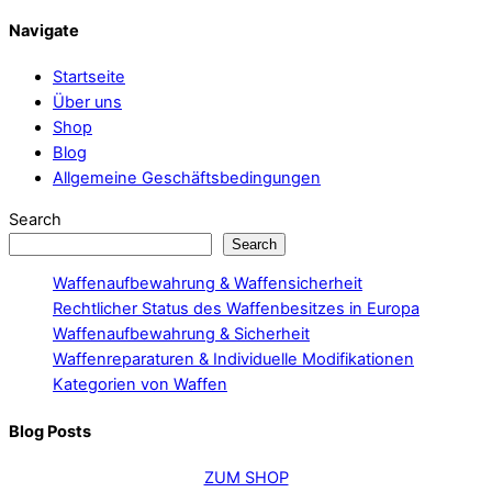
chosen
Navigate
on
the
Startseite
product
Über uns
page
Shop
Blog
Allgemeine Geschäftsbedingungen
Search
Search
Waffenaufbewahrung & Waffensicherheit
Rechtlicher Status des Waffenbesitzes in Europa
Waffenaufbewahrung & Sicherheit
Waffenreparaturen & Individuelle Modifikationen
Kategorien von Waffen
Blog Posts
ZUM SHOP