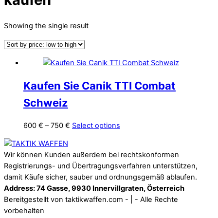
Showing the single result
Kaufen Sie Canik TTI Combat
Schweiz
Price
This
600
€
–
750
€
Select options
range:
product
Back
600 €
has
To
Wir können Kunden außerdem bei rechtskonformen
through
multiple
Top
Registrierungs- und Übertragungsverfahren unterstützen,
750 €
variants.
damit Käufe sicher, sauber und ordnungsgemäß ablaufen.
The
Address: 74 Gasse, 9930 Innervillgraten, Österreich
options
Bereitgestellt von taktikwaffen.com - | - Alle Rechte
may
vorbehalten
be