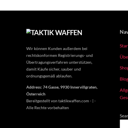
The
options
may
be
Nav
chosen
on
Star
the
Wir können Kunden außerdem bei
product
rechtskonformen Registrierungs- und
Übe
page
Übertragungsverfahren unterstützen,
Sho
damit Käufe sicher, sauber und
ordnungsgemäß ablaufen.
Blo
Address: 74 Gasse, 9930 Innervillgraten,
All
Österreich
Ges
Bereitgestellt von taktikwaffen.com - | -
Alle Rechte vorbehalten
Sea