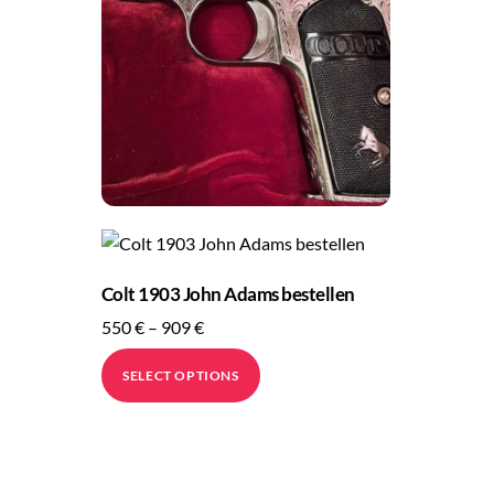
Colt 1903 John Adams bestellen
Price
550
€
–
909
€
range:
This
SELECT OPTIONS
550 €
product
through
has
909 €
multiple
variants.