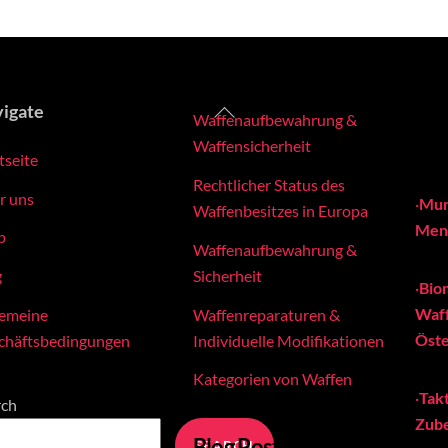
Back
igate
Waffenaufbewahrung &
To
Waffensicherheit
tseite
Top
Rechtlicher Status des
r uns
·
Mun
Waffenbesitzes in Europa
Meng
p
Waffenaufbewahrung &
Sicherheit
g
·
Bio
Waff
Waffenreparaturen &
gemeine
Öste
Individuelle Modifikationen
chäftsbedingungen
Kategorien von Waffen
·
Tak
rch
Zube
Blog Posts
SEARCH