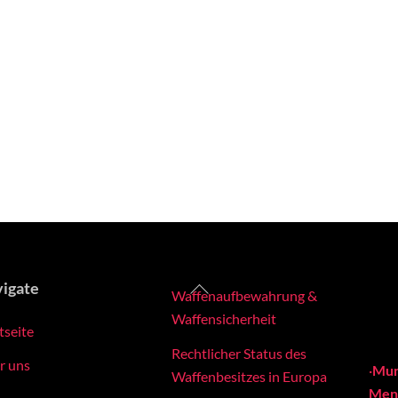
Back
igate
Waffenaufbewahrung &
To
Waffensicherheit
tseite
Top
Rechtlicher Status des
r uns
·
Mun
Waffenbesitzes in Europa
Meng