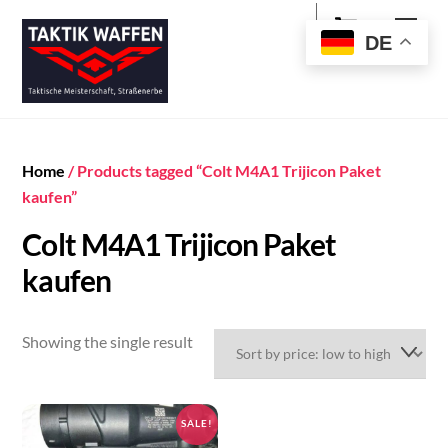
Cart
Skip
Men
to
DE
content
Home
/ Products tagged “Colt M4A1 Trijicon Paket
kaufen”
Colt M4A1 Trijicon Paket
kaufen
Showing the single result
SALE!