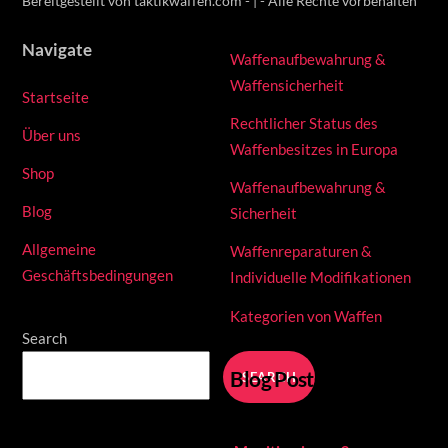
Bereitgestellt von taktikwaffen.com - | - Alle Rechte vorbehalten
Navigate
Waffenaufbewahrung &
Waffensicherheit
Startseite
Rechtlicher Status des
Über uns
Waffenbesitzes in Europa
Shop
Waffenaufbewahrung &
Blog
Sicherheit
Allgemeine
Waffenreparaturen &
Geschäftsbedingungen
Individuelle Modifikationen
Kategorien von Waffen
Search
Blog Posts
SEARCH