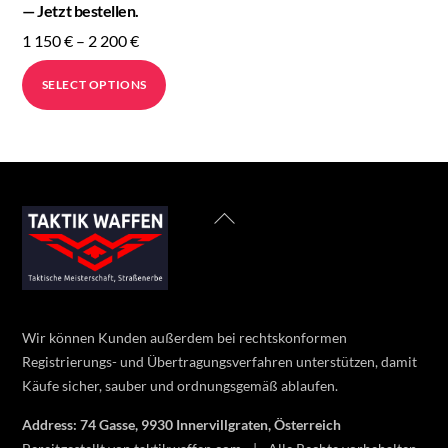
— Jetzt bestellen.
Price
1 150
€
–
2 200
€
range:
This
SELECT OPTIONS
1
product
150 €
has
through
multiple
2
variants.
200 €
The
Back
options
To
may
Top
be
chosen
on
Wir können Kunden außerdem bei rechtskonformen
the
Registrierungs- und Übertragungsverfahren unterstützen, damit
product
Käufe sicher, sauber und ordnungsgemäß ablaufen.
page
Address: 74 Gasse, 9930 Innervillgraten, Österreich