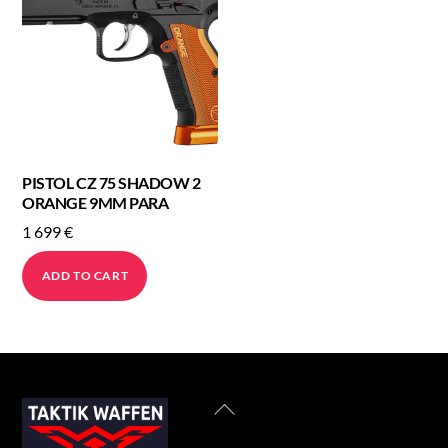
PISTOL CZ 75 SHADOW 2
ORANGE 9MM PARA
1 699
€
ADD TO CART
Back
To