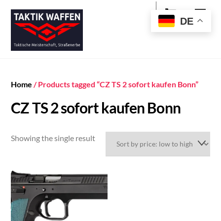
Cart
Skip
Men
to
DE
content
Home
/ Products tagged “CZ TS 2 sofort kaufen Bonn”
CZ TS 2 sofort kaufen Bonn
Showing the single result