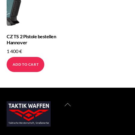
CZ TS 2 Pistole bestellen
Hannover
1 400
€
ADD TO CART
Back
To
Top