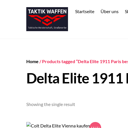
Skip
to
Startseite
Über uns
S
content
Home
/ Products tagged “Delta Elite 1911 Paris be
Delta Elite 1911 
Showing the single result
SALE!