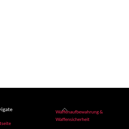
Back
igate
Waffenaufbewahrung &
To
Waffensicherheit
tseite
Top