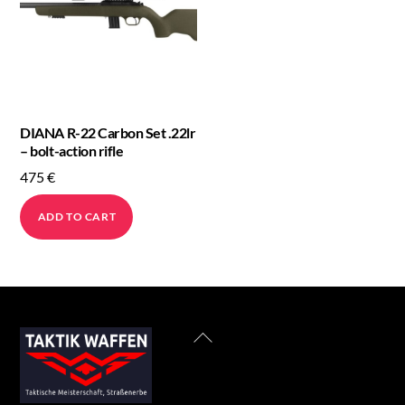
DIANA R-22 Carbon Set .22lr
– bolt-action rifle
475
€
ADD TO CART
Back
To
Top