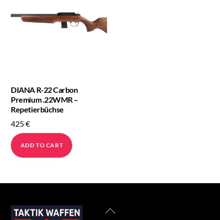
DIANA R-22 Carbon
Premium .22WMR –
Repetierbüchse
425
€
ADD TO CART
Back