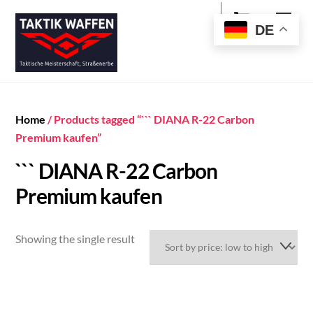
Cart
Skip
Men
to
DE
content
Home
/ Products tagged “``` DIANA R-22 Carbon
Premium kaufen”
``` DIANA R-22 Carbon
Premium kaufen
Showing the single result