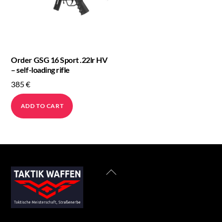
Order GSG 16 Sport .22lr HV
– self-loading rifle
385
€
ADD TO CART
Back
To
Top