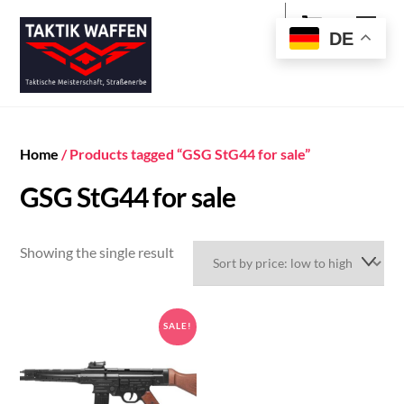
Cart
Skip
Men
to
DE
content
Home
/ Products tagged “GSG StG44 for sale”
GSG StG44 for sale
Showing the single result
SALE!