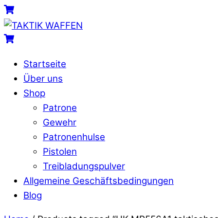
Skip
Menu
Cart
to
content
Cart
Startseite
Über uns
Shop
Patrone
Gewehr
Patronenhulse
Pistolen
Treibladungspulver
Allgemeine Geschäftsbedingungen
Blog