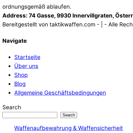
Top
ordnungsgemäß ablaufen.
Address: 74 Gasse, 9930 Innervillgraten, Öster
Bereitgestellt von taktikwaffen.com - | - Alle Rec
Navigate
Startseite
Über uns
Shop
Blog
Allgemeine Geschäftsbedingungen
Search
Search
Waffenaufbewahrung & Waffensicherheit