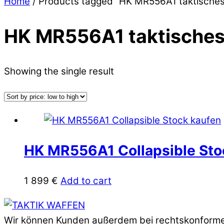
Close
Close
Home
/ Products tagged “HK MR556A1 taktisches
Menu
Cart
HK MR556A1 taktisches 
Showing the single result
HK MR556A1 Collapsible Sto
1 899
€
Add to cart
Back
To
Wir können Kunden außerdem bei rechtskonformen