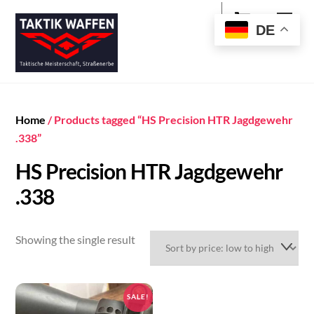
Cart
Skip
Men
to
DE
content
Home
/ Products tagged “HS Precision HTR Jagdgewehr
.338”
HS Precision HTR Jagdgewehr
.338
Showing the single result
SALE!