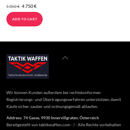
Original
Current
4 750
€
5 050
€
price
price
ADD TO CART
was:
is:
5
4
050 €.
750 €.
Back
To
Top
Wir können Kunden außerdem bei rechtskonformen
Registrierungs- und Übertragungsverfahren unterstützen, damit
Käufe sicher, sauber und ordnungsgemäß ablaufen.
Address: 74 Gasse, 9930 Innervillgraten, Österreich
Bereitgestellt von taktikwaffen.com - | - Alle Rechte vorbehalten