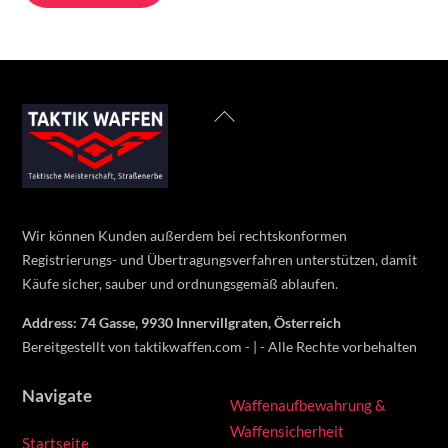
through
has
650 €
multiple
variants.
The
Back
options
To
may
Top
be
chosen
on
Wir können Kunden außerdem bei rechtskonformen
the
Registrierungs- und Übertragungsverfahren unterstützen, damit
product
Käufe sicher, sauber und ordnungsgemäß ablaufen.
page
Address: 74 Gasse, 9930 Innervillgraten, Österreich
Bereitgestellt von taktikwaffen.com - | - Alle Rechte vorbehalten
Navigate
Waffenaufbewahrung &
Waffensicherheit
Startseite