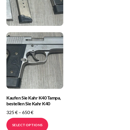
Kaufen Sie Kahr K40 Tampa,
bestellen Sie Kahr K40
Price
325
€
–
650
€
range:
This
SELECT OPTIONS
325 €
product