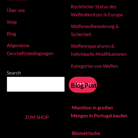
Rechtlicher Status des
Über uns
Waffenbesitzes in Europa
Shop
Waffenaufbewahrung &
Blog
Sicherheit
Allgemeine
Waffenreparaturen &
Geschäftsbedingungen
Individuelle Modifikationen
Kategorien von Waffen
Search
Blog Posts
SEARCH
·
Munition in großen
Mengen in Portugal kaufen
ZUM SHOP
·
Biometrische