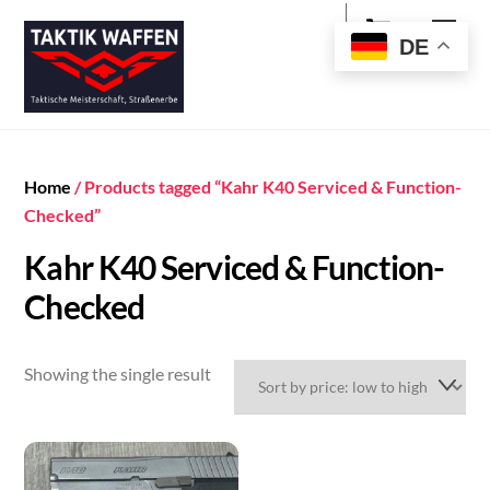
Cart
Skip
Men
to
DE
content
Home
/ Products tagged “Kahr K40 Serviced & Function-
Checked”
Kahr K40 Serviced & Function-
Checked
Showing the single result