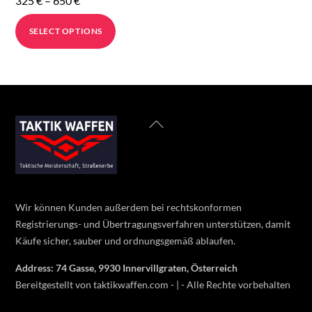
325
€
–
650
€
range:
This
SELECT OPTIONS
325 €
product
through
has
650 €
multiple
variants.
The
Back
options
To
may
Top
be
chosen
on
Wir können Kunden außerdem bei rechtskonformen
the
Registrierungs- und Übertragungsverfahren unterstützen, damit
product
Käufe sicher, sauber und ordnungsgemäß ablaufen.
page
Address: 74 Gasse, 9930 Innervillgraten, Österreich
Bereitgestellt von taktikwaffen.com - | - Alle Rechte vorbehalten