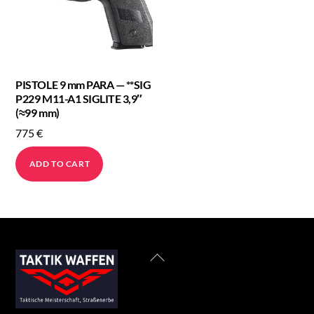
PISTOLE 9 mm PARA — **SIG
P229 M11-A1 SIGLITE 3,9″
(≈99 mm)
775
€
ADD TO CART
Back
To
Top