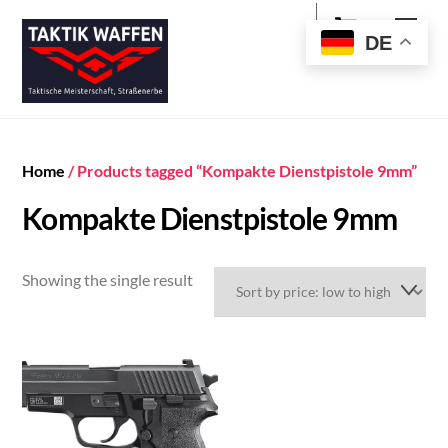
Cart
Skip
Men
to
DE
content
Home
/ Products tagged “Kompakte Dienstpistole 9mm”
Kompakte Dienstpistole 9mm
Showing the single result