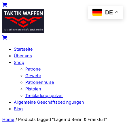
Skip
Menu
Cart
DE
to
content
Cart
Startseite
Über uns
Shop
Patrone
Gewehr
Patronenhulse
Pistolen
Treibladungspulver
Allgemeine Geschäftsbedingungen
Blog
Close
Close
Home
/ Products tagged “Lagernd Berlin & Frankfurt”
Menu
Cart