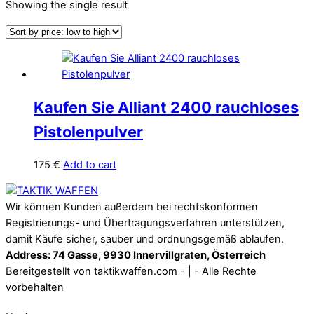
Showing the single result
Kaufen Sie Alliant 2400 rauchloses
Pistolenpulver
175
€
Add to cart
Back
To
Wir können Kunden außerdem bei rechtskonformen
Top
Registrierungs- und Übertragungsverfahren unterstützen,
damit Käufe sicher, sauber und ordnungsgemäß ablaufen.
Address: 74 Gasse, 9930 Innervillgraten, Österreich
Bereitgestellt von taktikwaffen.com - | - Alle Rechte
vorbehalten