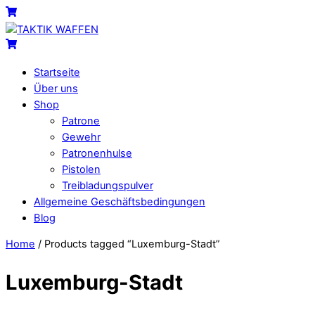
Skip
Menu
Cart
to
content
Cart
Startseite
Über uns
Shop
Patrone
Gewehr
Patronenhulse
Pistolen
Treibladungspulver
Allgemeine Geschäftsbedingungen
Blog
Close
Close
Home
/ Products tagged “Luxemburg-Stadt”
Menu
Cart
Luxemburg-Stadt