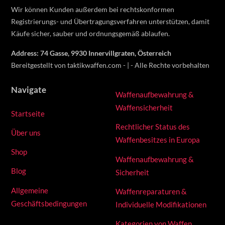
on
Wir können Kunden außerdem bei rechtskonformen
the
Registrierungs- und Übertragungsverfahren unterstützen, damit
product
Käufe sicher, sauber und ordnungsgemäß ablaufen.
page
Address: 74 Gasse, 9930 Innervillgraten, Österreich
Bereitgestellt von taktikwaffen.com - | - Alle Rechte vorbehalten
Navigate
Waffenaufbewahrung &
Waffensicherheit
Startseite
Rechtlicher Status des
Über uns
Waffenbesitzes in Europa
Shop
Waffenaufbewahrung &
Blog
Sicherheit
Allgemeine
Waffenreparaturen &
Geschäftsbedingungen
Individuelle Modifikationen
Kategorien von Waffen