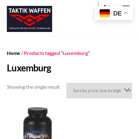
Cart
Skip
Men
to
DE
content
Home
/ Products tagged “Luxemburg”
Luxemburg
Showing the single result