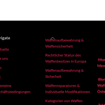
Back
igate
Waffenaufbewahrung &
To
Waffensicherheit
tseite
Top
Rechtlicher Status des
r uns
·
Mun
Waffenbesitzes in Europa
Meng
p
Waffenaufbewahrung &
Sicherheit
g
·
Bio
Waff
Waffenreparaturen &
gemeine
Öste
Individuelle Modifikationen
chäftsbedingungen
Kategorien von Waffen
·
Tak