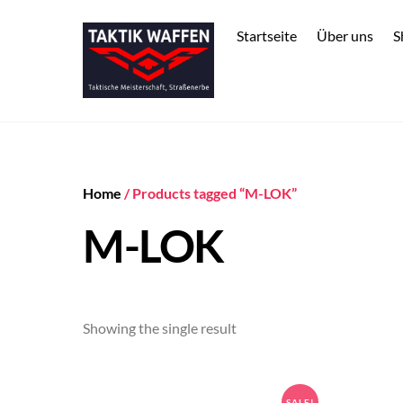
Skip
to
Startseite
Über uns
S
content
Home
/ Products tagged “M-LOK”
M-LOK
Showing the single result
SALE!