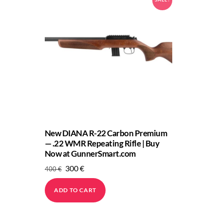
New DIANA R-22 Carbon Premium
— .22 WMR Repeating Rifle | Buy
Now at GunnerSmart.com
Original
Current
300
€
400
€
price
price
ADD TO CART
was:
is:
400 €.
300 €.