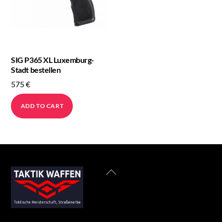
SIG P365 XL Luxemburg-
Stadt bestellen
575
€
ADD TO CART
Back
To
Top