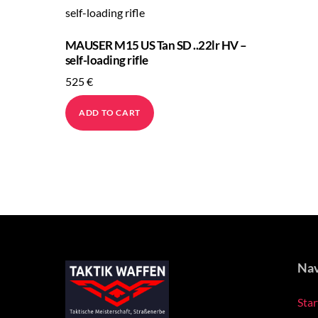
MAUSER M15 US Tan SD ..22lr HV –
self-loading rifle
525
€
ADD TO CART
Nav
Star