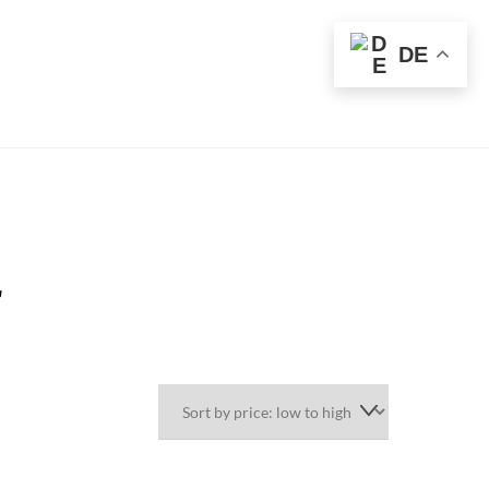
t
DE
r