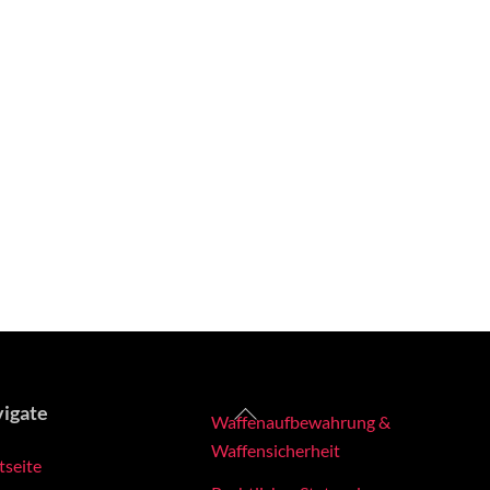
Back
igate
Waffenaufbewahrung &
To
Waffensicherheit
tseite
Top