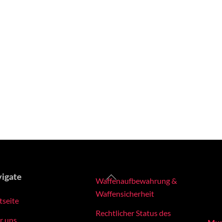
Back
igate
Waffenaufbewahrung &
To
Waffensicherheit
tseite
Top
Rechtlicher Status des
r uns