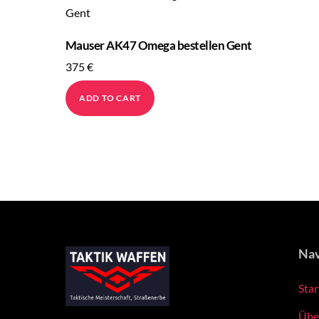
Mauser AK47 Omega bestellen Gent
375
€
ADD TO CART
Nav
Star
Übe