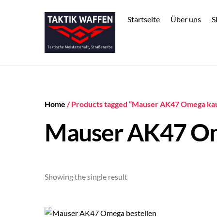
Skip
to
Startseite
Über uns
S
content
Home
/ Products tagged “Mauser AK47 Omega ka
Mauser AK47 Om
Showing the single result