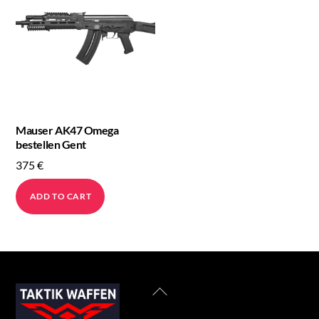
Mauser AK47 Omega
bestellen Gent
375
€
ADD TO CART
Back
To