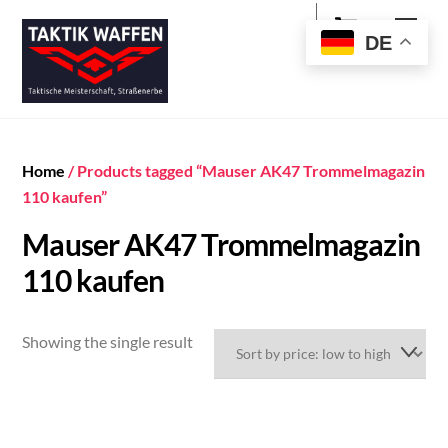
Cart
Skip
Men
to
DE
content
Home
/ Products tagged “Mauser AK47 Trommelmagazin
110 kaufen”
Mauser AK47 Trommelmagazin
110 kaufen
Showing the single result