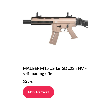
MAUSER M15 US Tan SD ..22lr HV –
self-loading rifle
525
€
ADD TO CART