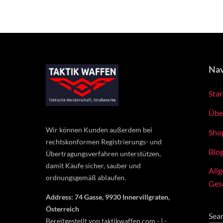
Nav
Star
Übe
Wir können Kunden außerdem bei
Sho
rechtskonformen Registrierungs- und
Blo
Übertragungsverfahren unterstützen,
damit Käufe sicher, sauber und
All
ordnungsgemäß ablaufen.
Ges
Address: 74 Gasse, 9930 Innervillgraten,
Österreich
Sea
Bereitgestellt von taktikwaffen.com - | -