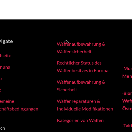
Back
igate
Waffenaufbewahrung &
To
Waffensicherheit
tseite
Top
Rechtlicher Status des
r uns
·
Mun
Waffenbesitzes in Europa
Meng
p
Waffenaufbewahrung &
Sicherheit
g
·
Bio
Waff
Waffenreparaturen &
gemeine
Öste
Individuelle Modifikationen
chäftsbedingungen
Kategorien von Waffen
·
Tak
rch