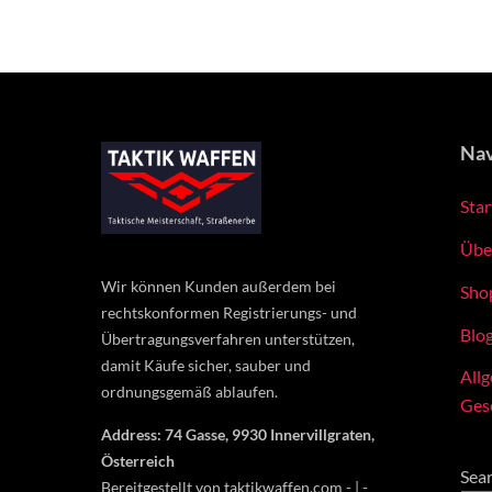
Nav
Star
Übe
Wir können Kunden außerdem bei
Sho
rechtskonformen Registrierungs- und
Blo
Übertragungsverfahren unterstützen,
damit Käufe sicher, sauber und
All
ordnungsgemäß ablaufen.
Ges
Address: 74 Gasse, 9930 Innervillgraten,
Österreich
Sea
Bereitgestellt von taktikwaffen.com - | -