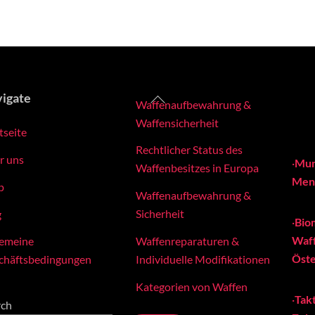
Back
igate
Waffenaufbewahrung &
To
Waffensicherheit
tseite
Top
Rechtlicher Status des
r uns
·
Mun
Waffenbesitzes in Europa
Meng
p
Waffenaufbewahrung &
Sicherheit
g
·
Bio
Waff
Waffenreparaturen &
gemeine
Öste
Individuelle Modifikationen
chäftsbedingungen
Kategorien von Waffen
·
Tak
rch