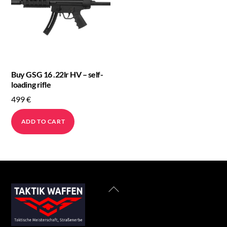
Buy GSG 16 .22lr HV – self-
loading rifle
499
€
ADD TO CART
Back
To
Top