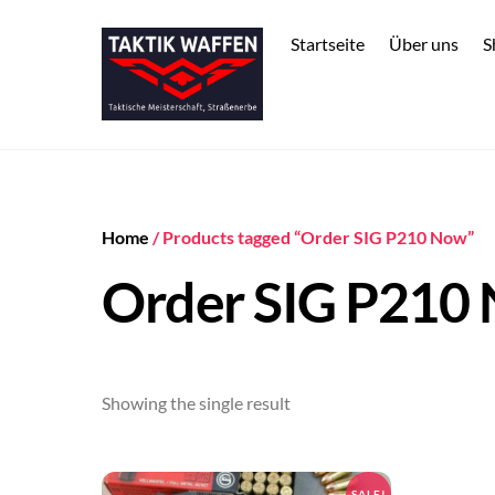
Skip
to
Startseite
Über uns
S
content
Home
/ Products tagged “Order SIG P210 Now”
Order SIG P210
Showing the single result
SALE!