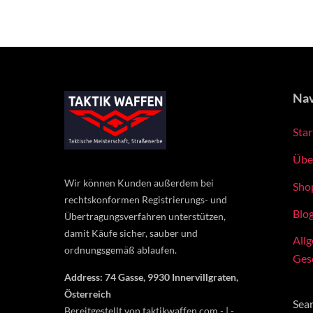
Nav
Star
Übe
Wir können Kunden außerdem bei
Sho
rechtskonformen Registrierungs- und
Blo
Übertragungsverfahren unterstützen,
damit Käufe sicher, sauber und
All
ordnungsgemäß ablaufen.
Ges
Address: 74 Gasse, 9930 Innervillgraten,
Österreich
Sea
Bereitgestellt von taktikwaffen.com - | -