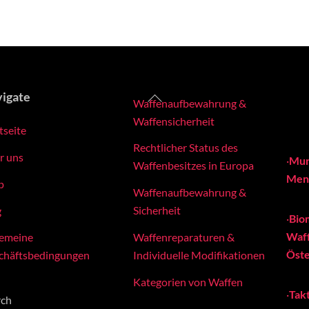
Back
igate
Waffenaufbewahrung &
To
Waffensicherheit
tseite
Top
Rechtlicher Status des
r uns
·
Mun
Waffenbesitzes in Europa
Meng
p
Waffenaufbewahrung &
Sicherheit
g
·
Bio
Waff
Waffenreparaturen &
gemeine
Öste
Individuelle Modifikationen
chäftsbedingungen
Kategorien von Waffen
·
Tak
rch