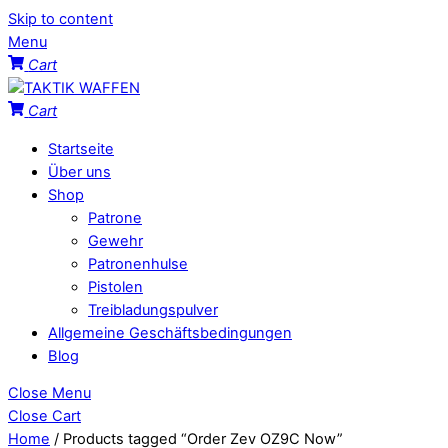
Skip to content
Menu
Cart
Cart
Startseite
Über uns
Shop
Patrone
Gewehr
Patronenhulse
Pistolen
Treibladungspulver
Allgemeine Geschäftsbedingungen
Blog
Close Menu
Close Cart
Home
/ Products tagged “Order Zev OZ9C Now”