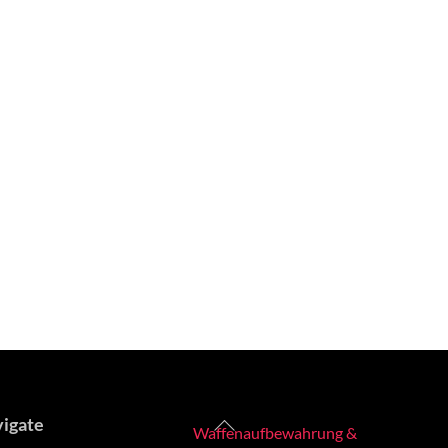
Back
igate
Waffenaufbewahrung &
To