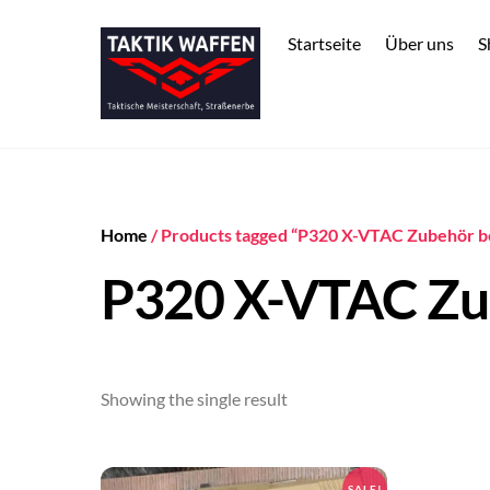
Skip
to
Startseite
Über uns
S
content
Home
/ Products tagged “P320 X-VTAC Zubehör be
P320 X-VTAC Zub
Showing the single result
SALE!